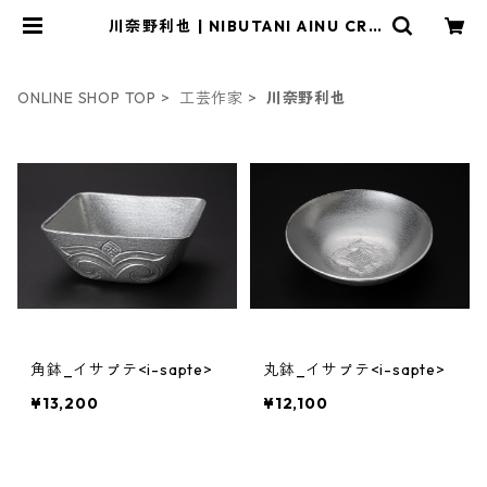
川奈野利也 | NIBUTANI AINU CRA
FT online shop（二風谷アイヌク
ラフト・オンラインショップ）
ONLINE SHOP TOP
工芸作家
川奈野利也
角鉢_イサㇷ゚テ<i-sapte>
丸鉢_イサㇷ゚テ<i-sapte>
¥13,200
¥12,100