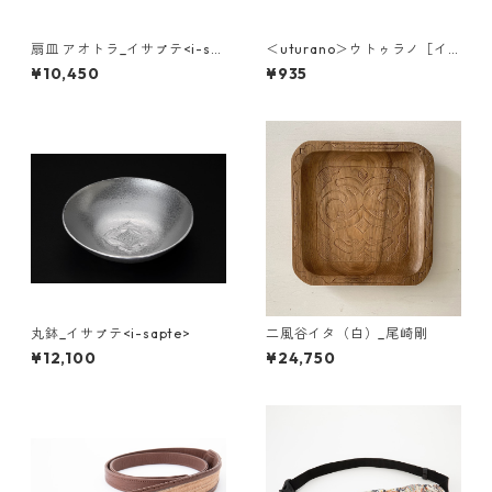
扇皿 アオトラ_イサㇷ゚テ<i-sa
＜uturano＞ウトゥラノ［イ
pte>
カㇻカㇻ］小皿
¥10,450
¥935
丸鉢_イサㇷ゚テ<i-sapte>
二風谷イタ（白）_尾崎剛
¥12,100
¥24,750