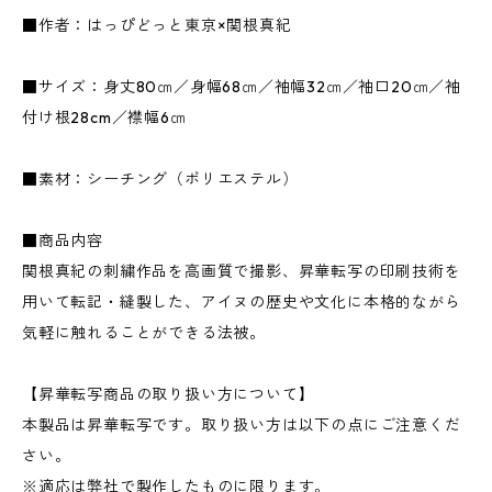
■作者：はっぴどっと東京×関根真紀
■サイズ：身丈80㎝／身幅68㎝／袖幅32㎝／袖口20㎝／袖
付け根28cm／襟幅6㎝
■素材：シーチング（ポリエステル）
■商品内容
関根真紀の刺繍作品を高画質で撮影、昇華転写の印刷技術を
用いて転記・縫製した、アイヌの歴史や文化に本格的ながら
気軽に触れることができる法被。
【昇華転写商品の取り扱い方について】
本製品は昇華転写です。取り扱い方は以下の点にご注意くだ
さい。
※適応は弊社で製作したものに限ります。