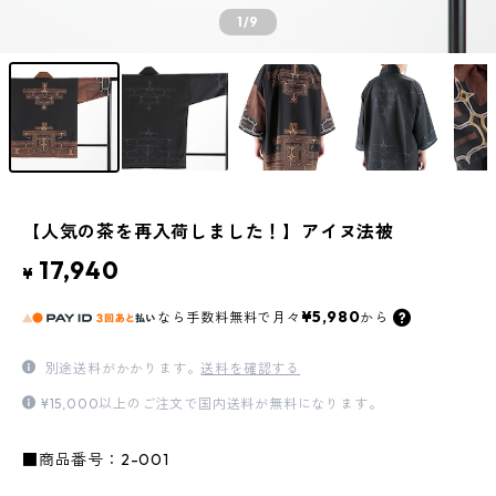
1
/9
【人気の茶を再入荷しました！】アイヌ法被
17,940
¥
¥5,980
なら
手数料無料で
月々
から
別途送料がかかります。
送料を確認する
¥15,000以上のご注文で国内送料が無料になります。
■商品番号：2-001