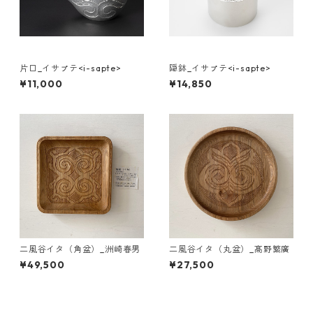
片口_イサㇷ゚テ<i-sapte>
隠鉢_イサㇷ゚テ<i-sapte>
¥11,000
¥14,850
二風谷イタ（角盆）_洲崎春男
二風谷イタ（丸盆）_髙野繁廣
¥49,500
¥27,500