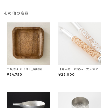
その他の商品
二風谷イタ（白）_尾崎剛
【再入荷・限定品・大人気ア
イテム】inuye (イヌイェ) 万
¥24,750
¥22,000
年筆