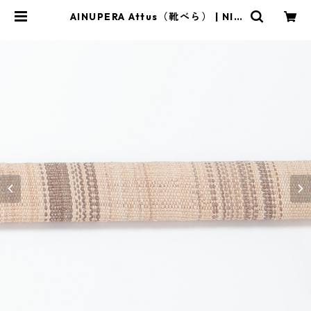
AINUPERA Attus（靴べら） | NIB
UTANI AINU CRAFT online shop
（二風谷アイヌクラフト・オンライ
ンショップ）