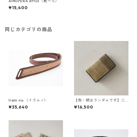
AINUPERA Attus（靴べら）
¥15,400
同じカテゴリの商品
Iram no （イラムノ）
【色・柄はランダムです】二
風谷アットゥㇱ名刺入れ‗貝澤
¥35,640
¥16,500
雪子