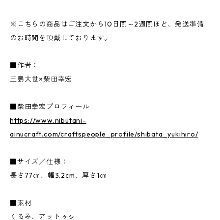
※こちらの商品はご注文から10日間～2週間ほど、発送準備
のお時間を頂戴しております。
■作者：
三島大世×柴田幸宏
■柴田幸宏プロフィール
https://www.nibutani-
ainucraft.com/craftspeople_profile/shibata_yukihiro/
■サイズ／仕様：
長さ77㎝、幅3.2cm、厚さ1㎝
■素材
くるみ、アットゥㇱ