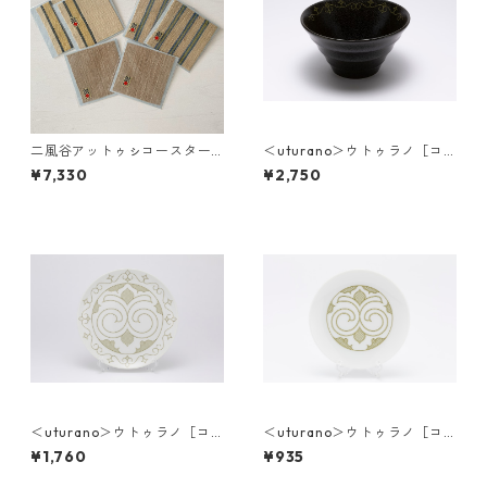
二風谷アットゥㇱコースター_
＜uturano＞ウトゥラノ［コ
藤谷るみ子
タンコㇿカムイ］丼ぶり
¥7,330
¥2,750
＜uturano＞ウトゥラノ［コ
＜uturano＞ウトゥラノ［コ
タンコㇿカムイ］大皿
タンコㇿカムイ］小皿
¥1,760
¥935