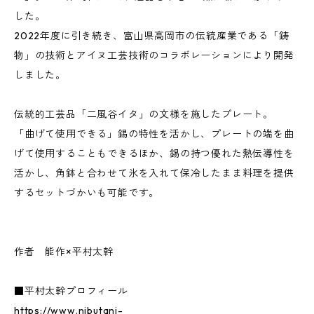
した。
2022年度に引き続き、富山県高岡市の伝統産業である「鋳
物」の技術とアイヌ工芸技術のコラボレーションにより開発
しました。
伝統的工芸品「二風谷イタ」の文様を施したプレート。
「曲げて使用できる」錫の特性を活かし、プレートの端を曲
げて使用することもできるほか、錫の持つ優れた熱伝導性を
活かし、角鉢と合わせて氷を入れて保冷したまま料理を提供
するセットづかいも可能です。
作者 能作×平村太幹
■平村太幹プロフィール
https://www.nibutani-