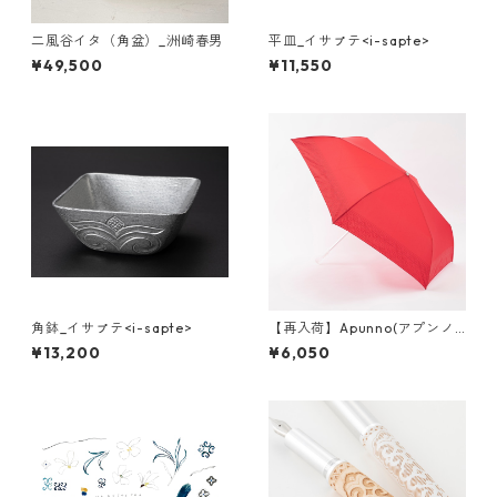
二風谷イタ（角盆）_洲崎春男
平皿_イサㇷ゚テ<i-sapte>
¥49,500
¥11,550
角鉢_イサㇷ゚テ<i-sapte>
【再入荷】Apunno(アプンノ)
晴雨兼用折りたたみ傘
¥13,200
¥6,050