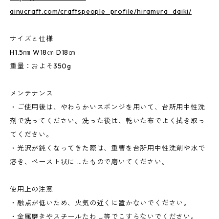
ainucraft.com/craftspeople_profile/hiramura_daiki/
サイズと仕様
H1.5㎜ W18㎝ D18㎝
重量：およそ350g
メンテナンス
・ご使用後は、やわらかいスポンジを用いて、台所用中性洗
剤で洗ってください。洗った後は、乾いた布でよく拭き取っ
てください。
・光沢が鈍くなってきた際は、重曹を台所用中性洗剤や水で
溶き、ペースト状にしたもので磨いてください。
使用上の注意
・融点が低いため、火気の近くに置かないでください。
・金属磨きやスチールたわし等でこすらないでください。