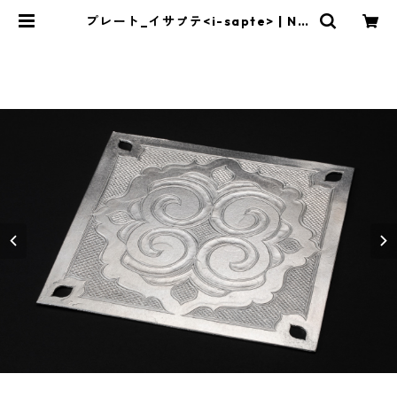
プレート_イサㇷ゚テ<i-sapte> | NIB
UTANI AINU CRAFT online shop
（二風谷アイヌクラフト・オンライ
ンショップ）