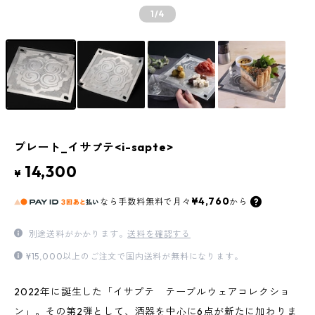
1
/4
プレート_イサㇷ゚テ<i-sapte>
14,300
¥
¥4,760
なら
手数料無料で
月々
から
別途送料がかかります。
送料を確認する
¥15,000以上のご注文で国内送料が無料になります。
2022年に誕生した「イサプテ テーブルウェアコレクショ
ン」。その第2弾として、酒器を中心に6点が新たに加わりま