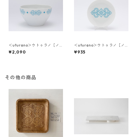
＜uturano＞ウトゥラノ［ノ
＜uturano＞ウトゥラノ［ノ
ンノ］ボウル（深）
ンノ］小皿
¥2,090
¥935
その他の商品