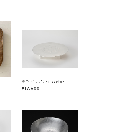
盛台_イサㇷ゚テ<i-sapte>
¥17,600