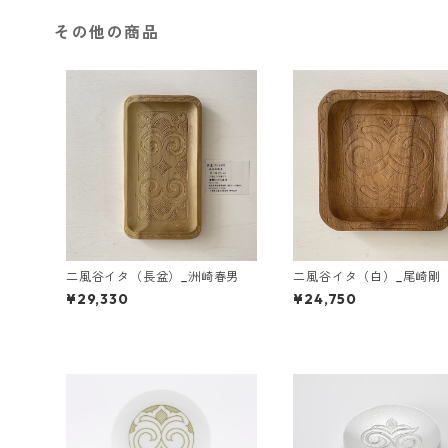
その他の商品
二風谷イタ（長盆）_洲崎春男
二風谷イタ（白）_尾崎剛
¥29,330
¥24,750