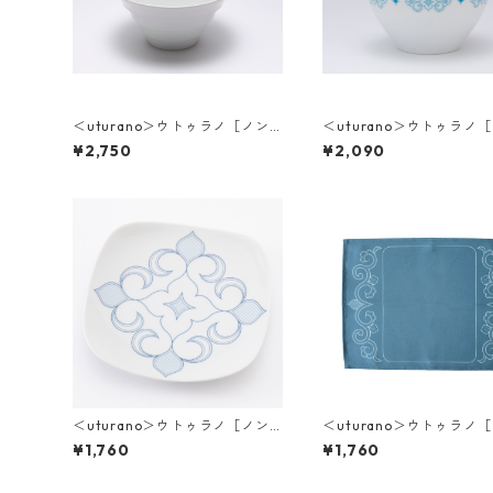
＜uturano＞ウトゥラノ［ノン
＜uturano＞ウトゥラノ
ノ］丼ぶり
ノ］ボウル（深）
¥2,750
¥2,090
＜uturano＞ウトゥラノ［ノン
＜uturano＞ウトゥラノ
ノ］プレート(小)
ノ］プレイスマット
¥1,760
¥1,760