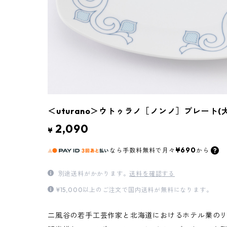
＜uturano＞ウトゥラノ［ノンノ］プレート(大
2,090
¥
¥690
なら
手数料無料で
月々
から
別途送料がかかります。
送料を確認する
¥15,000以上のご注文で国内送料が無料になります。
二風谷の若手工芸作家と北海道におけるホテル業の