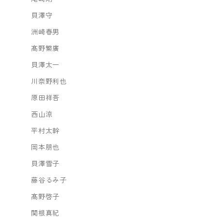
貝澤守
洲崎春男
髙野繁廣
貝澤太一
川奈野利也
原田祥吾
西山涼
平村太幹
岡本朋也
貝澤雪子
藤谷るみ子
髙野啓子
関根真紀