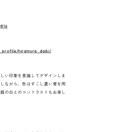
9816
_profile/hiramura_daiki/
優しい印象を意識してデザインしま
現しながら、色はすこし濃い青を用
陶器の白とのコントラストもお楽し