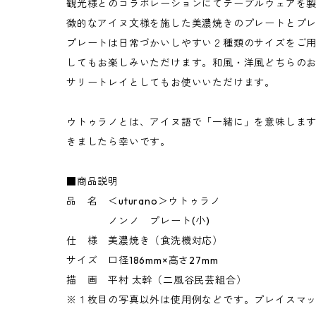
観光様とのコラボレーションにてテーブルウェアを
徴的なアイヌ文様を施した美濃焼きのプレートとプ
プレートは日常づかいしやすい２種類のサイズをご
してもお楽しみいただけます。和風・洋風どちらの
サリートレイとしてもお使いいただけます。
ウトゥラノとは、アイヌ語で「一緒に」を意味しま
きましたら幸いです。
■商品説明
品 名 ＜uturano＞ウトゥラノ
ノンノ プレート(小)
仕 様 美濃焼き（食洗機対応）
サイズ 口径186mm×高さ27mm
描 画 平村 太幹（二風谷民芸組合）
※１枚目の写真以外は使用例などです。プレイスマ