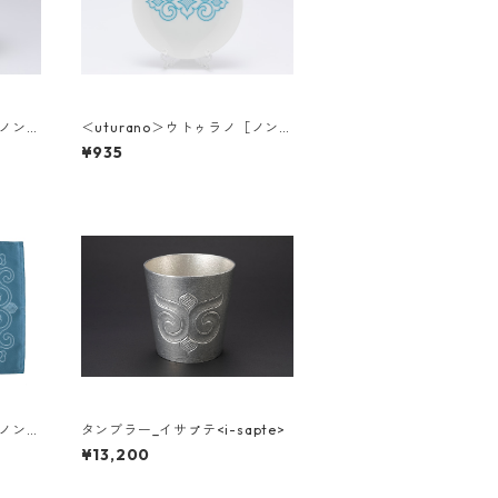
［ノン
＜uturano＞ウトゥラノ［ノン
ノ］小皿
¥935
［ノン
タンブラー_イサㇷ゚テ<i-sapte>
¥13,200